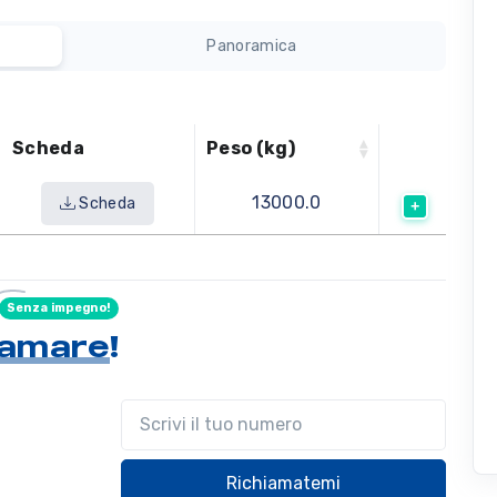
Panoramica
Scheda
Peso (kg)
13000.0
Scheda
Senza impegno!
hiamare
!
Il tuo telefono
Richiamatemi