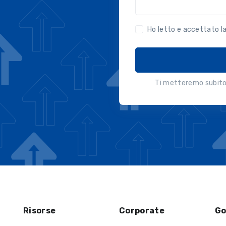
Ho letto e accettato l
Ti metteremo subito 
Risorse
Corporate
Go