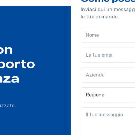
Inviaci qui un messaggi
le tue domande.
Nome
on
Email
porto
Azienda
(?!?common.optio
nza
Regione
izzato.
?!?common.message?!?