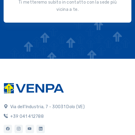
Ti metteremo subito in contatto con la sede più
vicina a te.
Via dell'Industria, 7 - 30031 Dolo (VE)
+39 041 412788