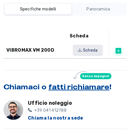
Specifiche modelli
Panoramica
Scheda
VIBROMAX VM 200D
Scheda
Senza impegno!
Chiamaci o
fatti richiamare
!
Ufficio noleggio
+39 041 412788
Chiama la nostra sede