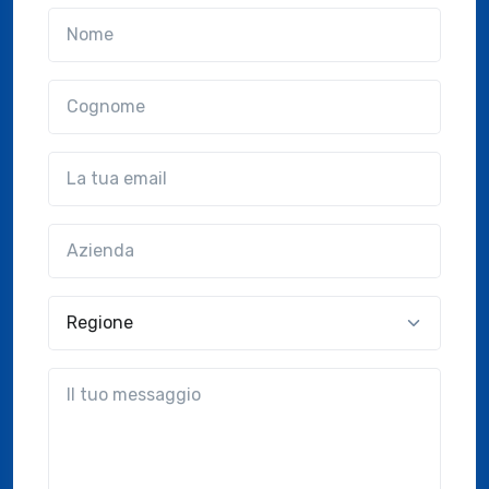
Nome
Cognome
Email
Azienda
(?!?common.optional?!?)
Regione
?!?common.message?!?