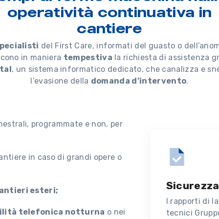
operatività continuativa in
cantiere
pecialisti
del First Care, informati del guasto o dell’anom
scono in maniera
tempestiva
la richiesta di assistenza g
tal
, un sistema informatico dedicato, che canalizza e sne
l’evasione della
domanda d’intervento
.
mestrali, programmate e non, per
antiere in caso di grandi opere o
Sicurezza
antieri esteri;
I rapporti di 
ilità telefonica notturna
o nei
tecnici Grupp