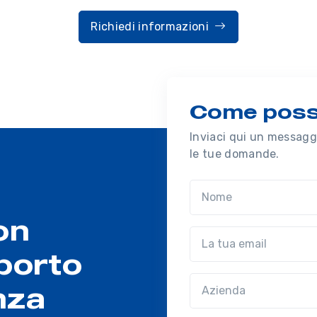
Richiedi informazioni
Come possi
Inviaci qui un messaggi
le tue domande.
Nome
on
Email
porto
Azienda
(?!?common.optio
nza