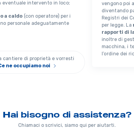
 eventuale intervento in loco;
vengono poi a
diventando pa
o a caldo
(con operatore) per i
Registri dei C
anno personale adeguatamente
per legge. La
rapporti di 
inoltre di ges
macchina, i t
l’ordine dei r
cantiere di proprietà e vorresti
Ce ne occupiamo noi
Hai bisogno di assistenza?
Chiamaci o scrivici, siamo qui per aiutarti.