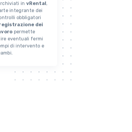
rchiviati in
vRental
,
rte integrante dei
ontrolli obbligatori
registrazione dei
lavoro
permette
tire eventuali fermi
empi di intervento e
icambi.