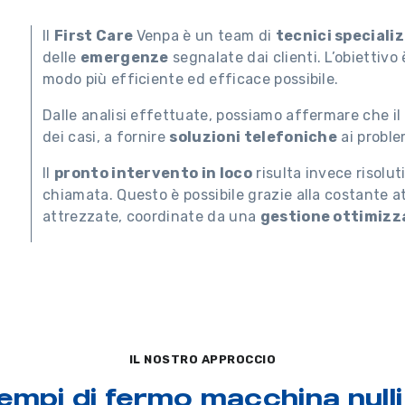
Il
First Care
Venpa è un team di
tecnici speciali
delle
emergenze
segnalate dai clienti. L’obiettivo
modo più efficiente ed efficace possibile.
Dalle analisi effettuate, possiamo affermare che il 
dei casi, a fornire
soluzioni telefoniche
ai problem
Il
pronto intervento in loco
risulta invece risolut
chiamata. Questo è possibile grazie alla costante att
attrezzate, coordinate da una
gestione ottimizza
IL NOSTRO APPROCCIO
empi di fermo macchina nulli