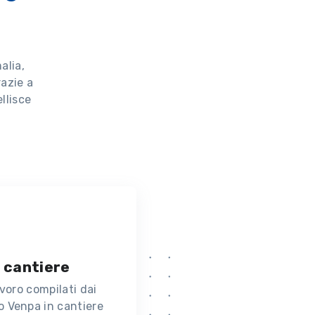
alia,
razie a
llisce
 cantiere
lavoro compilati dai
o Venpa in cantiere