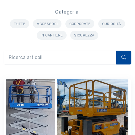
Categoria:
TUTTE
ACCESSORI
CORPORATE
CURIOSITÀ
IN CANTIERE
SICUREZZA