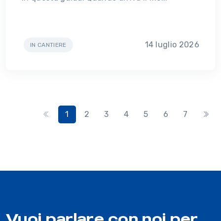
14 luglio 2026
IN CANTIERE
1
2
3
4
5
6
7
Vuoi parlare con noi per