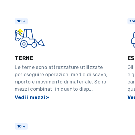
10 +
15
TERNE
ES
Le terne sono attrezzature utilizzate
Gli
per eseguire operazioni medie di scavo,
e g
riporto e movimento di materiale. Sono
car
mezzi combinati in quanto disp...
qua
Vedi i mezzi »
Ved
10 +