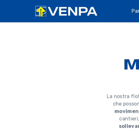
Pa
M
La nostra flo
che posson
movimen
cantieri
solleva