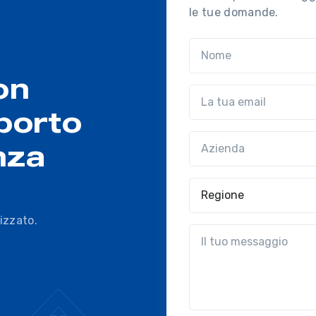
le tue domande.
Nome
on
Email
porto
Azienda
(?!?common.optio
nza
Regione
izzato.
?!?common.message?!?