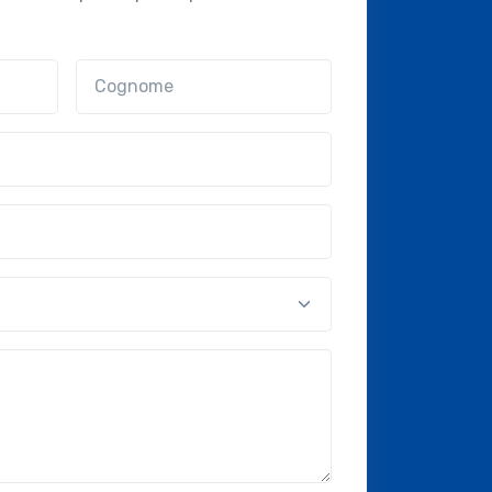
Cognome
nal?!?)