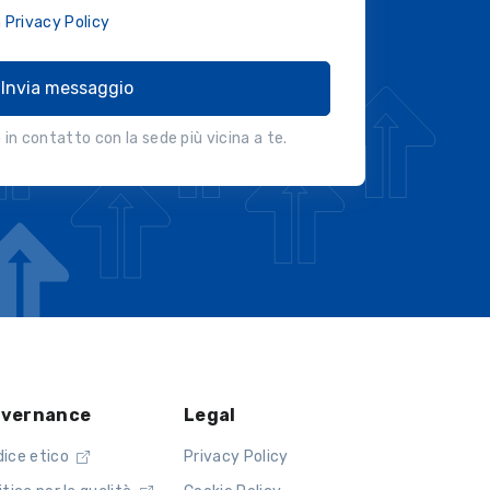
a
Privacy Policy
Invia messaggio
in contatto con la sede più vicina a te.
vernance
Legal
dice etico
Privacy Policy