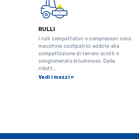
RULLI
I rulli compattatori o compressori sono
macchine costipatrici adibite alla
compattazione di terreni sciolti o
conglomerato bituminoso. Dalle
ridott...
Vedi i mezzi »