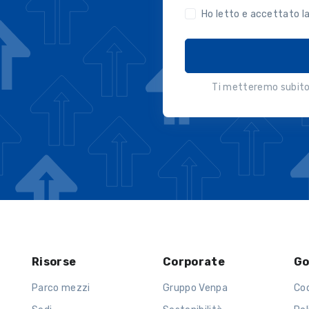
Ho letto e accettato l
Ti metteremo subito 
Risorse
Corporate
Go
Parco mezzi
Gruppo Venpa
Co