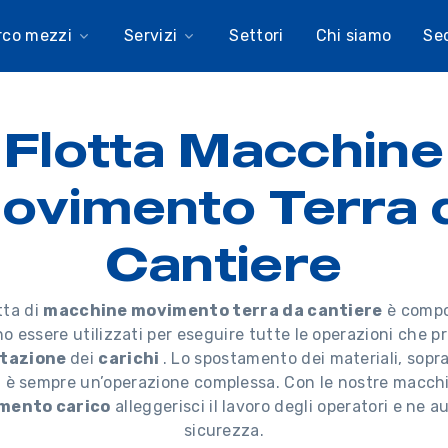
rco mezzi
Servizi
Settori
Chi siamo
Se
Flotta Macchine
ovimento Terra 
Cantiere
tta di
macchine movimento terra da cantiere
è compo
o essere utilizzati per eseguire tutte le operazioni che p
tazione
dei
carichi
. Lo spostamento dei materiali, sopr
, è sempre un’operazione complessa. Con le nostre macchi
mento carico
alleggerisci il lavoro degli operatori e ne a
sicurezza.