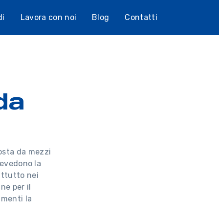
di
Lavora con noi
Blog
Contatti
da
sta da mezzi
revedono la
attutto nei
ne per il
umenti la