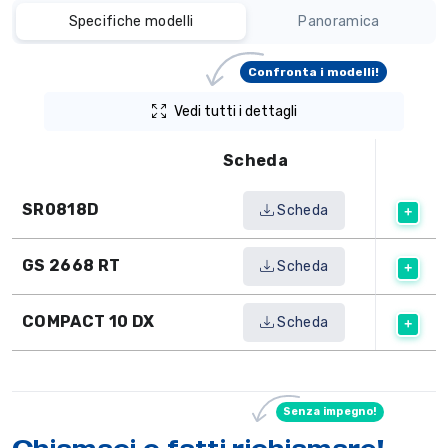
Specifiche modelli
Panoramica
Confronta i modelli!
Vedi tutti i dettagli
Scheda
SR0818D
Scheda
GS 2668 RT
Scheda
COMPACT 10 DX
Scheda
Senza impegno!
Chiamaci o
fatti richiamare
!