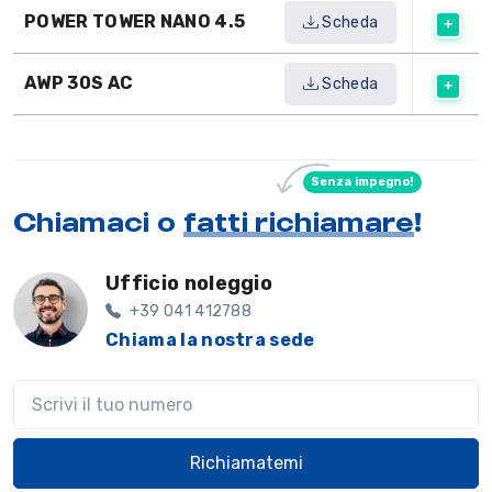
POWER TOWER NANO 4.5
Scheda
AWP 30S AC
Scheda
Senza impegno!
Chiamaci o
fatti richiamare
!
Ufficio noleggio
+39 041 412788
Chiama la nostra sede
Il tuo telefono
Richiamatemi