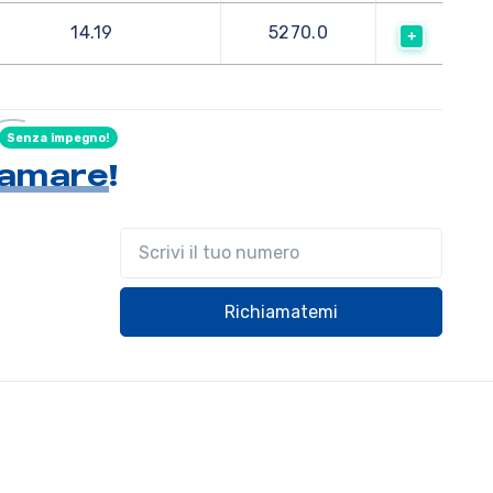
14.19
5270.0
Senza impegno!
hiamare
!
Il tuo telefono
Richiamatemi