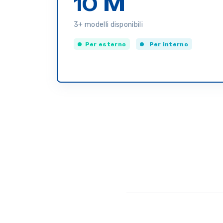
10 M
3+ modelli disponibili
Per esterno
Per interno