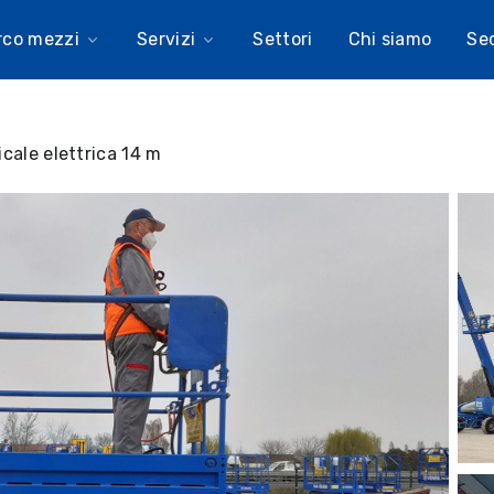
rco mezzi
Servizi
Settori
Chi siamo
Se
icale elettrica 14 m