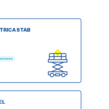
TRICA STAB
esterno
EL