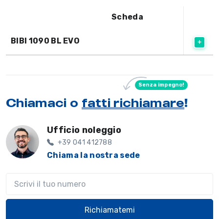
Scheda
BIBI 1090 BL EVO
Senza impegno!
Chiamaci o
fatti richiamare
!
Ufficio noleggio
+39 041 412788
Chiama la nostra sede
Il tuo telefono
Richiamatemi