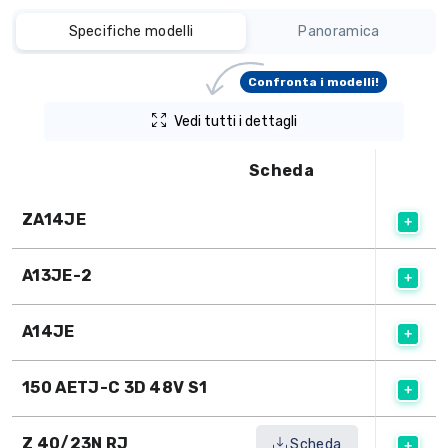
Specifiche modelli
Panoramica
Confronta i modelli!
Vedi tutti i dettagli
Scheda
ZA14JE
A13JE-2
A14JE
150 AETJ-C 3D 48V S1
Z 40/23N RJ
Scheda