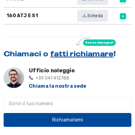
160 ATJ E S1
Scheda
Senza impegno!
Chiamaci o
fatti richiamare
!
Ufficio noleggio
+39 041 412788
Chiama la nostra sede
Il tuo telefono
Richiamatemi