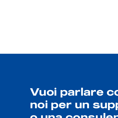
Vuoi parlare c
noi per un sup
o una consule