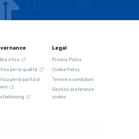
vernance
Legal
dice etico
Privacy Policy
itica per la qualità
Cookie Policy
itica per la parità di
Termini e condizioni
nere
Gestisci preferenze
istleblowing
cookie