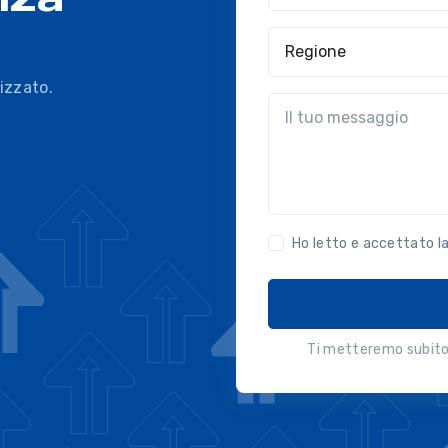
Regione
izzato.
?!?common.message?!?
Ho letto e accettato l
Ti metteremo subito 