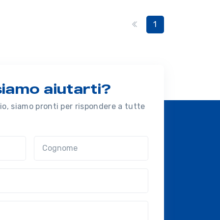
1
amo aiutarti?
o, siamo pronti per rispondere a tutte
Cognome
nal?!?)