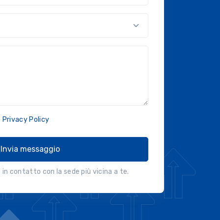
a
Privacy Policy
Invia messaggio
in contatto con la sede più vicina a te.