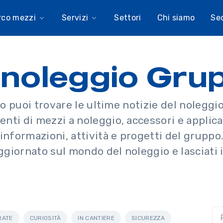
rco mezzi
Servizi
Settori
Chi siamo
Se
el noleggio Gr
o puoi trovare le ultime notizie del nolegg
ti di mezzi a noleggio, accessori e applicaz
informazioni, attività e progetti del gruppo
ggiornato sul mondo del noleggio e lasciati i
RATE
CURIOSITÀ
IN CANTIERE
SICUREZZA