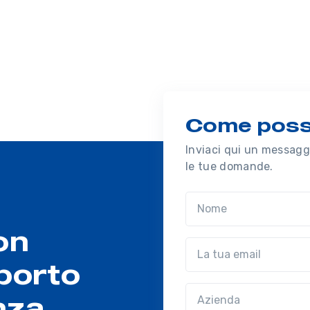
Come possi
Inviaci qui un messaggi
le tue domande.
Nome
on
Email
porto
Azienda
(?!?common.optio
nza