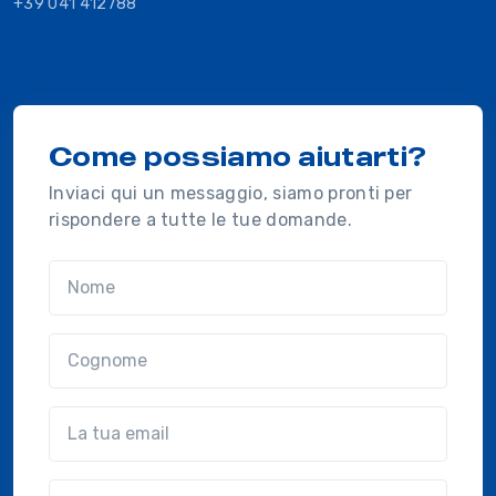
+39 041 412788
Come possiamo aiutarti?
Inviaci qui un messaggio, siamo pronti per
rispondere a tutte le tue domande.
Nome
Cognome
Email
Azienda
(?!?common.optional?!?)