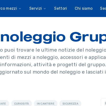
rco mezzi
Servizi
Settori
Chi siamo
Se
el noleggio Gr
o puoi trovare le ultime notizie del nolegg
ti di mezzi a noleggio, accessori e applicaz
informazioni, attività e progetti del gruppo
ggiornato sul mondo del noleggio e lasciati i
RATE
CURIOSITÀ
IN CANTIERE
SICUREZZA