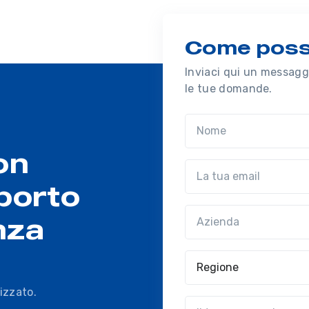
Come possi
Inviaci qui un messaggi
le tue domande.
Nome
on
Email
porto
Azienda
(?!?common.optio
nza
Regione
izzato.
?!?common.message?!?